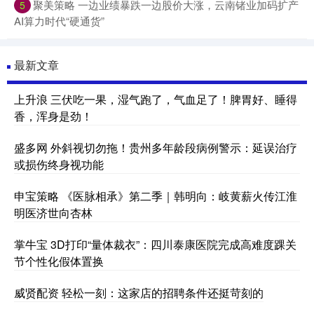
聚美策略 一边业绩暴跌一边股价大涨，云南锗业加码扩产
5
AI算力时代“硬通货”
最新文章
上升浪 三伏吃一果，湿气跑了，气血足了！脾胃好、睡得
香，浑身是劲！
盛多网 外斜视切勿拖！贵州多年龄段病例警示：延误治疗
或损伤终身视功能
申宝策略 《医脉相承》第二季｜韩明向：岐黄薪火传江淮
明医济世向杏林
掌牛宝 3D打印“量体裁衣”：四川泰康医院完成高难度踝关
节个性化假体置换
威贤配资 轻松一刻：这家店的招聘条件还挺苛刻的