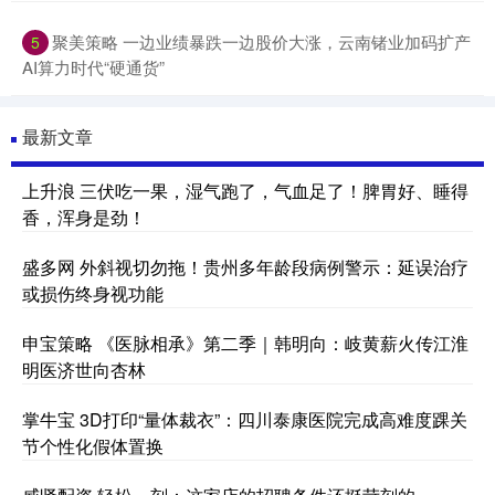
聚美策略 一边业绩暴跌一边股价大涨，云南锗业加码扩产
5
AI算力时代“硬通货”
最新文章
上升浪 三伏吃一果，湿气跑了，气血足了！脾胃好、睡得
香，浑身是劲！
盛多网 外斜视切勿拖！贵州多年龄段病例警示：延误治疗
或损伤终身视功能
申宝策略 《医脉相承》第二季｜韩明向：岐黄薪火传江淮
明医济世向杏林
掌牛宝 3D打印“量体裁衣”：四川泰康医院完成高难度踝关
节个性化假体置换