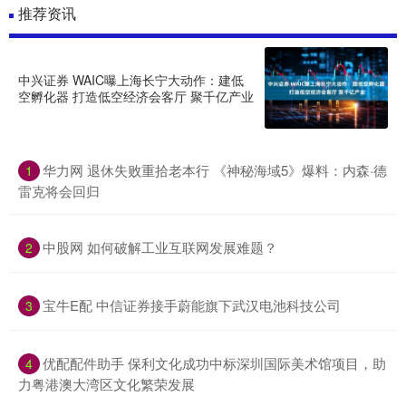
推荐资讯
中兴证券 WAIC曝上海长宁大动作：建低
空孵化器 打造低空经济会客厅 聚千亿产业
华力网 退休失败重拾老本行 《神秘海域5》爆料：内森·德
1
雷克将会回归
中股网 如何破解工业互联网发展难题？
2
宝牛E配 中信证券接手蔚能旗下武汉电池科技公司
3
优配配件助手 保利文化成功中标深圳国际美术馆项目，助
4
力粤港澳大湾区文化繁荣发展