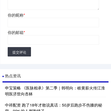
你的昵称
*
你的邮箱
*
提交评论
热点资讯
申宝策略 《医脉相承》第二季｜韩明向：岐黄薪火传江淮
明医济世向杏林
中祥配资 跑了18年才敢说真话：50岁后跑步不伤膝的秘
密，90%的人都跑错了