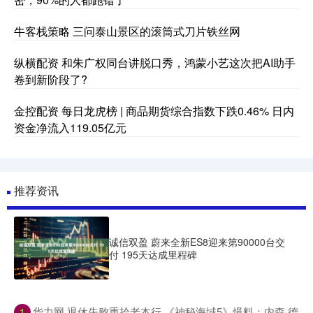
牛客栈策略 三问泰山景区的滚筒式刀片铁丝网
纵横配资 和朱广权同台讲脱口秀，鸿蒙小艺这次把AI助手
卷到新阶段了?
金控配资 每日龙虎榜 | 商品期货综合指数下跌0.46% 日内
资金净流入119.05亿元
推荐资讯
诚信双盈 蔚来全新ES8迎来第90000台交
付 195天达成里程碑
​华力网 退休失败重拾老本行 《神秘海域5》爆料：内森·德
1