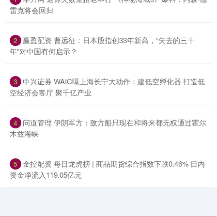
雷克将会回归
​赢盈配资 曹远征：日本股指创33年新高，“失去的三十
2
年”对中国有何启示？
​中兴证券 WAIC曝上海长宁大动作：建低空孵化器 打造低
3
空经济会客厅 聚千亿产业
​问道管理 伊朗军方：敌方船只现在和将来都无权通过霍尔
4
木兹海峡
​金控配资 每日龙虎榜 | 商品期货综合指数下跌0.46% 日内
5
资金净流入119.05亿元