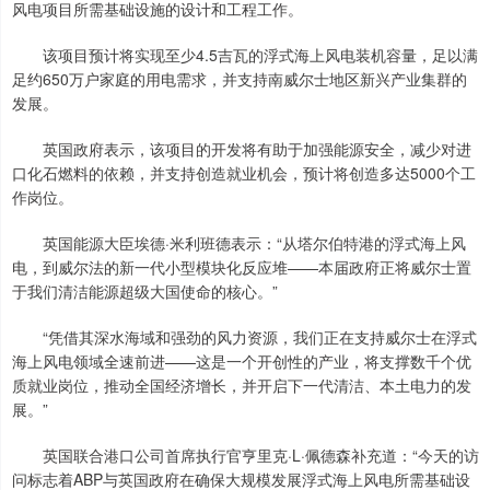
风电项目所需基础设施的设计和工程工作。
该项目预计将实现至少4.5吉瓦的浮式海上风电装机容量，足以满
足约650万户家庭的用电需求，并支持南威尔士地区新兴产业集群的
发展。
英国政府表示，该项目的开发将有助于加强能源安全，减少对进
口化石燃料的依赖，并支持创造就业机会，预计将创造多达5000个工
作岗位。
英国能源大臣埃德·米利班德表示：“从塔尔伯特港的浮式海上风
电，到威尔法的新一代小型模块化反应堆——本届政府正将威尔士置
于我们清洁能源超级大国使命的核心。”
“凭借其深水海域和强劲的风力资源，我们正在支持威尔士在浮式
海上风电领域全速前进——这是一个开创性的产业，将支撑数千个优
质就业岗位，推动全国经济增长，并开启下一代清洁、本土电力的发
展。”
英国联合港口公司首席执行官亨里克·L·佩德森补充道：“今天的访
问标志着ABP与英国政府在确保大规模发展浮式海上风电所需基础设