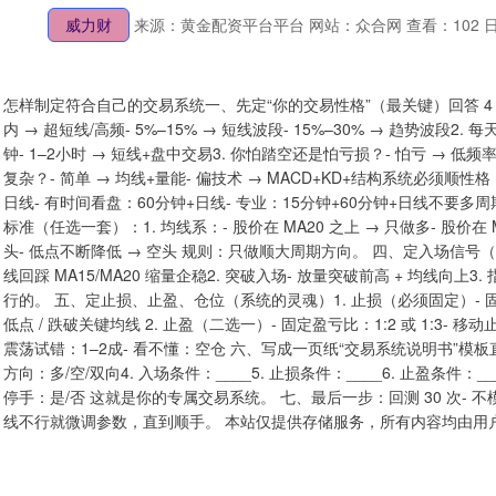
威力财
来源：黄金配资平台平台
网站：众合网
查看：102
日
怎样制定符合自己的交易系统一、先定“你的交易性格”（最关键）回答 4 个
内 → 超短线/高频- 5%–15% → 短线波段- 15%–30% → 趋势波段2. 每
钟- 1–2小时 → 短线+盘中交易3. 你怕踏空还是怕亏损？- 怕亏 → 低
复杂？- 简单 → 均线+量能- 偏技术 → MACD+KD+结构系统必须
日线- 有时间看盘：60分钟+日线- 专业：15分钟+60分钟+日线不
标准（任选一套）：1. 均线系：- 股价在 MA20 之上 → 只做多- 股价在 M
头- 低点不断降低 → 空头 规则：只做顺大周期方向。 四、定入场信号（只
线回踩 MA15/MA20 缩量企稳2. 突破入场- 放量突破前高 + 均线向上3.
行的。 五、定止损、止盈、仓位（系统的灵魂）1. 止损（必须固定）- 固
低点 / 跌破关键均线 2. 止盈（二选一）- 固定盈亏比：1:2 或 1:3- 移动止盈
震荡试错：1–2成- 看不懂：空仓 六、写成一页纸“交易系统说明书”模板直接复
方向：多/空/双向4. 入场条件：____5. 止损条件：____6. 止盈条件：__
停手：是/否 这就是你的专属交易系统。 七、最后一步：回测 30 次- 不模
线不行就微调参数，直到顺手。 本站仅提供存储服务，所有内容均由用