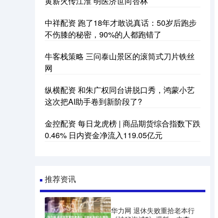
黄薪火传江淮 明医济世向杏林
中祥配资 跑了18年才敢说真话：50岁后跑步
不伤膝的秘密，90%的人都跑错了
牛客栈策略 三问泰山景区的滚筒式刀片铁丝
网
纵横配资 和朱广权同台讲脱口秀，鸿蒙小艺
这次把AI助手卷到新阶段了?
金控配资 每日龙虎榜 | 商品期货综合指数下跌
0.46% 日内资金净流入119.05亿元
推荐资讯
华力网 退休失败重拾老本行