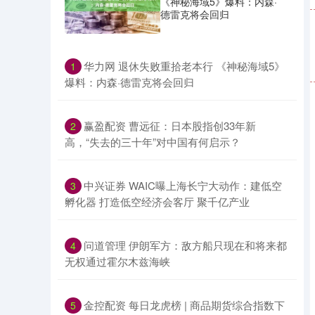
《神秘海域5》爆料：内森·
德雷克将会回归
​华力网 退休失败重拾老本行 《神秘海域5》
1
爆料：内森·德雷克将会回归
​赢盈配资 曹远征：日本股指创33年新
2
高，“失去的三十年”对中国有何启示？
​中兴证券 WAIC曝上海长宁大动作：建低空
3
孵化器 打造低空经济会客厅 聚千亿产业
​问道管理 伊朗军方：敌方船只现在和将来都
4
无权通过霍尔木兹海峡
​金控配资 每日龙虎榜 | 商品期货综合指数下
5