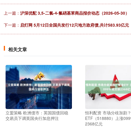
上一篇：
沪深优配 3,5-二氯-4-氟硝基苯商品报价动态（2026-05-30）
下一篇：
启灯网 5月12日全国共发行12只地方政府债,共计583.93亿元
相关文章
立盟策略 欧洲债市：英国国债回稳
恒利配资 市场分歧加剧
交易员下调英国央行加息押注
ETF（518880）上涨09
2368亿元