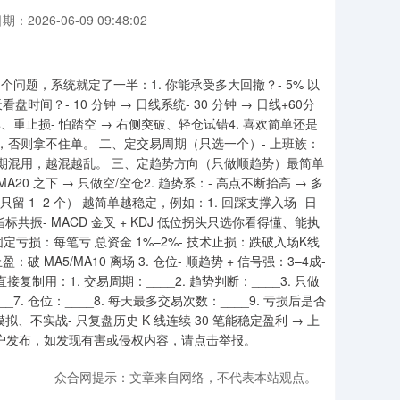
期：2026-06-09 09:48:02
问题，系统就定了一半：1. 你能承受多大回撤？- 5% 以
天看盘时间？- 10 分钟 → 日线系统- 30 分钟 → 日线+60分
频率、重止损- 怕踏空 → 右侧突破、轻仓试错4. 喜欢简单还是
顺性格，否则拿不住单。 二、定交易周期（只选一个）- 上班族：
要多周期混用，越混越乱。 三、定趋势方向（只做顺趋势）最简单
A20 之下 → 只做空/空仓​2. 趋势系：- 高点不断抬高 → 多
留 1–2 个） 越简单越稳定，例如：1. 回踩支撑入场- 日
 指标共振- MACD 金叉 + KDJ 低位拐头只选你看得懂、能执
定亏损：每笔亏 总资金 1%–2%- 技术止损：跌破入场K线
：破 MA5/MA10 离场 3. 仓位- 顺趋势 + 信号强：3–4成-
制用：1. 交易周期：____2. 趋势判断：____3. 只做
__7. 仓位：____8. 每天最多交易次数：____9. 亏损后是否
拟、不实战- 只复盘历史 K 线连续 30 笔能稳定盈利 → 上
户发布，如发现有害或侵权内容，请点击举报。
众合网提示：文章来自网络，不代表本站观点。